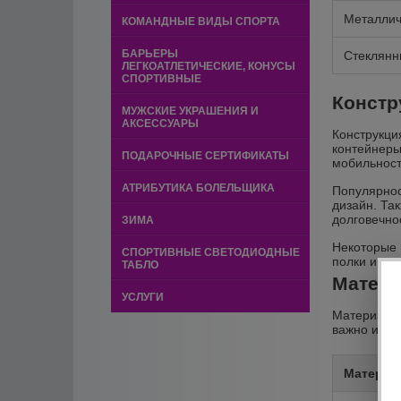
Металлич
КОМАНДНЫЕ ВИДЫ СПОРТА
БАРЬЕРЫ
Стеклянн
ЛЕГКОАТЛЕТИЧЕСКИЕ, КОНУСЫ
СПОРТИВНЫЕ
Констр
МУЖСКИЕ УКРАШЕНИЯ И
АКСЕССУАРЫ
Конструкци
контейнеры
ПОДАРОЧНЫЕ СЕРТИФИКАТЫ
мобильност
АТРИБУТИКА БОЛЕЛЬЩИКА
Популярнос
дизайн. Та
долговечно
ЗИМА
Некоторые 
СПОРТИВНЫЕ СВЕТОДИОДНЫЕ
полки и до
ТАБЛО
Матери
УСЛУГИ
Материал в
важно испо
Материа