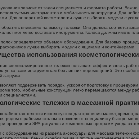
удования зависит от задач специалиста и формата работы. Важно 
 используемых инструментов и мобильность конструкции. Для неб
ами. Для аппаратной косметологии лучше выбирать модели с уси
т обратить внимание на высоту тележки. Она должна соответствова
иалист мог легко доставать инструменты. Колеса должны иметь пл
 полок определяется объемом оборудования. Для базовых процеду
 расходников лучше выбирать модели с ящиками и контейнерами.
щества использования косметологически
ние специализированных тележек повышает эффективность работы
оступ ко всем инструментам без лишних перемещений. Это особен
 загрузке.
зволяют поддерживать порядок, ускоряют подготовку к процедура
Кроме того, мобильные конструкции легко перемещаются между раб
и специалистами.
ологические тележки в массажной практи
х кабинетах тележки используются для хранения масел, кремов, к
я рядом с рабочим столом и позволяют специалисту быстро менят
при проведении SPA-ритуалов и комплексных программ ухода за те
и с оборудованием из раздела аксессуары для массажа тележки ф
естить ролики, банки, скребки гуаша и другие инструменты в одном