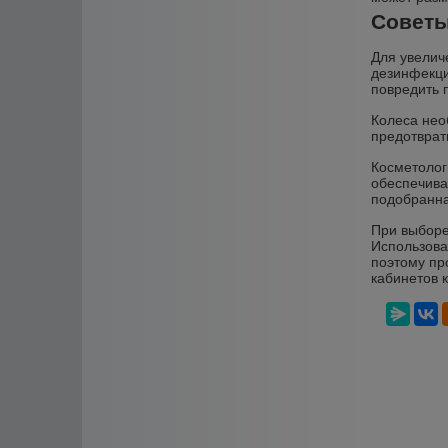
Советы
Для увелич
дезинфекци
повредить 
Колеса нео
предотврат
Косметолог
обеспечива
подобранна
При выборе
Использова
поэтому пр
кабинетов 