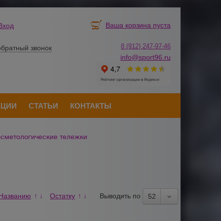
Ваша корзина пуста
Вход
8 (912) 247-
9
7-46
обратный звонок
info@sport96.ru
КЦИИ
СТАТЬИ
КОНТАКТЫ
сметологические тележки
Названию
Остатку
Выводить по
↑
↓
↑
↓
52