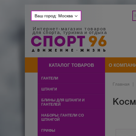
Ваш город:
Москва
Интернет-магазин товаров
для спорта, туризма и отдыха
КАТАЛОГ ТОВАРОВ
О КОМПАН
ГАНТЕЛИ
Главная
|
ШТАНГИ
Косм
БЛИНЫ ДЛЯ ШТАНГИ И
ГАНТЕЛЕЙ
НАБОРЫ: ГАНТЕЛИ СО
ШТАНГОЙ
ГРИФЫ