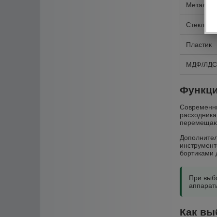
Металл
Стекло
Пластик
МДФ/ЛД
Функци
Современны
расходника
перемещают
Дополнител
инструмент
бортиками 
При выб
аппараты
Как вы