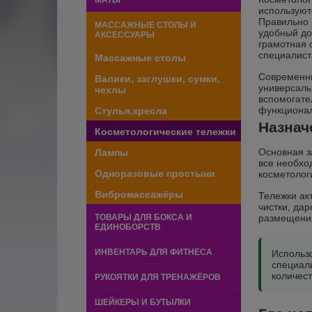
МАТЫ
используют
Правильно 
МАССАЖНЫЕ СТОЛЫ И
удобный до
АКСЕССУАРЫ
грамотная 
специалист
Массажные столы
Современны
Валики, заглушки, сумки,
универсаль
чехлы
вспомогате
функционал
Стулья,кресла
Назнач
Косметологические тележки
Основная з
Лампы
все необхо
Одноразовые простыни
косметолог
Вибромассажёры
Тележки ак
чистки, да
ТОВАРЫ ДЛЯ БОКСА И
размещения
ЕДИНОБОРСТВ
ИНВЕНТАРЬ ДЛЯ ФИТНЕСА
Использо
специал
количест
РУКОЯТКИ ДЛЯ ТРЕНАЖЁРОВ
ШЕЙКЕРЫ И БУТЫЛКИ