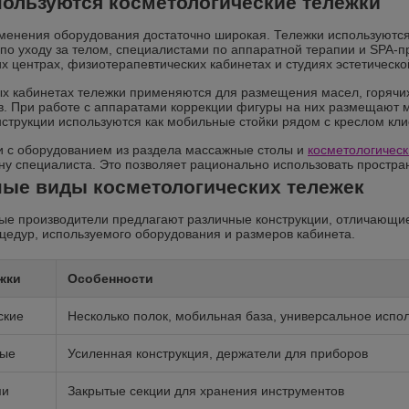
пользуются косметологические тележки
енения оборудования достаточно широкая. Тележки используются 
по уходу за телом, специалистами по аппаратной терапии и SPA-п
х центрах, физиотерапевтических кабинетах и студиях эстетическо
х кабинетах тележки применяются для размещения масел, горячих
в. При работе с аппаратами коррекции фигуры на них размещают 
нструкции используются как мобильные стойки рядом с креслом кли
и с оборудованием из раздела массажные столы и
косметологическ
ну специалиста. Это позволяет рационально использовать простра
ые виды косметологических тележек
е производители предлагают различные конструкции, отличающие
оцедур, используемого оборудования и размеров кабинета.
жки
Особенности
ские
Несколько полок, мобильная база, универсальное испо
ные
Усиленная конструкция, держатели для приборов
ми
Закрытые секции для хранения инструментов