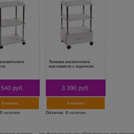
 косметолога
Тележка косметолога
ста
массажиста с ящичком
 540
руб.
3 390
руб.
ические тележки — это функциональное оборудование для организ