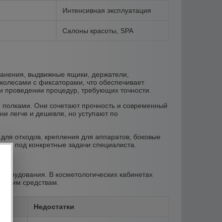
Интенсивная эксплуатация
Салоны красоты, SPA
ранения, выдвижные ящики, держатели,
колесами с фиксаторами, что обеспечивает
ли проведении процедур, требующих точности.
 полками. Они сочетают прочность и современный
и легче и дешевле, но уступают по
ля отходов, крепления для аппаратов, боковые
жку под конкретные задачи специалиста.
оборудования. В косметологических кабинетах
ческим средствам.
Недостатки