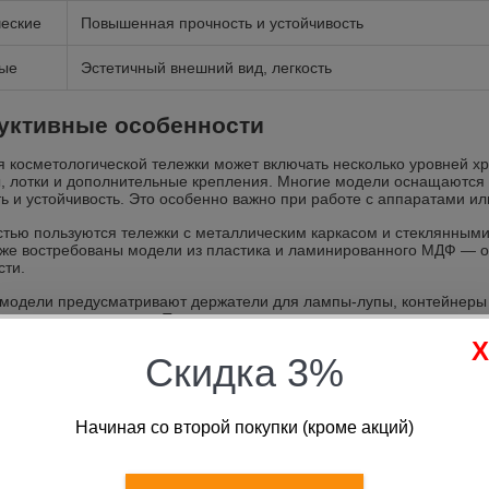
еские
Повышенная прочность и устойчивость
ые
Эстетичный внешний вид, легкость
уктивные особенности
я косметологической тележки может включать несколько уровней х
, лотки и дополнительные крепления. Многие модели оснащаются 
ь и устойчивость. Это особенно важно при работе с аппаратами и
тью пользуются тележки с металлическим каркасом и стеклянными
кже востребованы модели из пластика и ламинированного МДФ — он
сти.
модели предусматривают держатели для лампы-лупы, контейнеры д
полнительные модули. Такие решения позволяют адаптировать теле
алы изготовления
Скидка 3%
лияет на срок службы, устойчивость к дезинфекции и внешний вид 
льзовать поверхности, устойчивые к антисептикам, влаге и космети
Начиная со второй покупки (кроме акций)
л
Преимущества