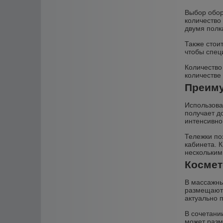
Выбор обор
количество
двумя полк
Также стои
чтобы спец
Количество
количестве
Преиму
Использова
получает д
интенсивной
Тележки по
кабинета. 
нескольким
Космет
В массажны
размещаютс
актуально 
В сочетани
может разм