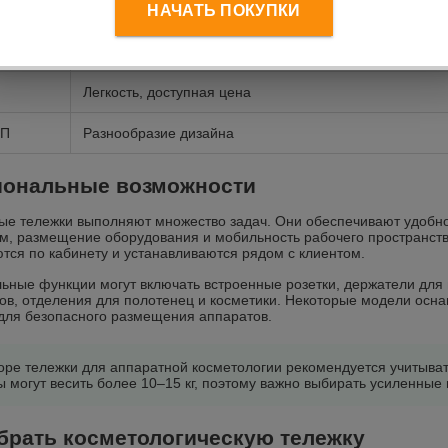
НАЧАТЬ ПОКУПКИ
Прочность, устойчивость, долговечность
Эстетика, простота очистки
Легкость, доступная цена
СП
Разнообразие дизайна
ональные возможности
е тележки выполняют множество задач. Они обеспечивают удобно
м, размещение оборудования и мобильность рабочего пространств
ся по кабинету и устанавливаются рядом с клиентом.
ьные функции могут включать встроенные розетки, держатели для
ов, отделения для полотенец и косметики. Некоторые модели ос
для безопасного размещения аппаратов.
оре тележки для аппаратной косметологии рекомендуется учитыват
 могут весить более 10–15 кг, поэтому важно выбирать усиленные
брать косметологическую тележку