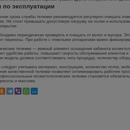
 по эксплуатации
ения срока службы тележки рекомендуется регулярно очищать пове
ю. Не стоит превышать допустимую нагрузку на полки и использов
покрытие.
бходимо периодически проверять и очищать от волос и мусора. Эт
ит перекосы. При работе с тяжелыми аппаратами важно фиксирова
ические тележки — важный элемент оснащения кабинета косметоло
ют удобство работы, повышают скорость обслуживания клиентов и
я модель должна соответствовать типу процедур, количеству обо
 следует учитывать материал, конструкцию, количество полок, мо
ние качественной тележки позволяет оптимизировать рабочее прос
офессиональные косметологические тележки становятся обязате
красоты и массажа.