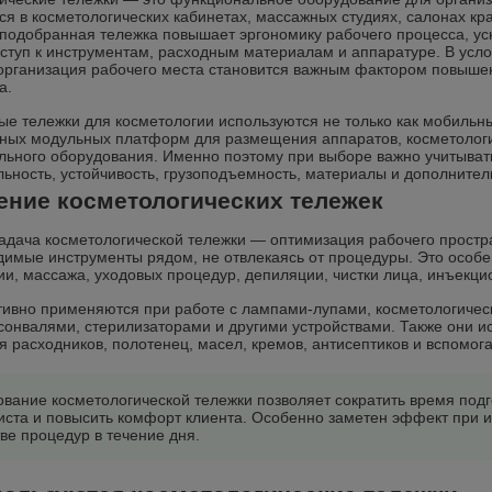
ся в косметологических кабинетах, массажных студиях, салонах кр
подобранная тележка повышает эргономику рабочего процесса, ус
ступ к инструментам, расходным материалам и аппаратуре. В усло
организация рабочего места становится важным фактором повышен
а.
е тележки для косметологии используются не только как мобильн
ных модульных платформ для размещения аппаратов, косметологи
льного оборудования. Именно поэтому при выборе важно учитывать
ьность, устойчивость, грузоподъемность, материалы и дополните
ение косметологических тележек
адача косметологической тележки — оптимизация рабочего простра
димые инструменты рядом, не отвлекаясь от процедуры. Это особ
ии, массажа, уходовых процедур, депиляции, чистки лица, инъекци
тивно применяются при работе с лампами-лупами, косметологичес
рсонвалями, стерилизаторами и другими устройствами. Также они и
 расходников, полотенец, масел, кремов, антисептиков и вспомог
вание косметологической тележки позволяет сократить время подг
иста и повысить комфорт клиента. Особенно заметен эффект при и
ве процедур в течение дня.