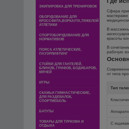
Где ис
ЭКИПИРОВКА ДЛЯ ТРЕНИРОВОК
Сфера прим
мастерами 
ОБОРУДОВАНИЕ ДЛЯ
медицински
КРОССФИТА,ВОРКАУТА,ТЯЖЕЛОЙ
АТЛЕТИКИ
В массажны
аксессуаро
СПОРТОБОРУДОВАНИЕ ДЛЯ
красоты ко
НОРМАТИВОВ
В сочетани
ПОЯСА АТЛЕТИЧЕСКИЕ,
рабочую зо
ПАУЭРЛИФТИНГ
Основн
СТОЙКИ ДЛЯ ГАНТЕЛЕЙ,
БЛИНОВ, ГРИФОВ, БОДИБАРОВ,
Современны
МЯЧЕЙ
от типа пр
ИГРЫ
Тип теле
СКАМЬИ ГИМНАСТИЧЕСКИЕ,
ДЛЯ РАЗДЕВАЛОК,
Классиче
СПОРТМЕБЕЛЬ
БАТУТЫ
Аппарат
ТОВАРЫ ДЛЯ ТУРИЗМА И
С ящика
ОТДЫХА