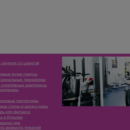
 гантели со штангой
овые ручки грипсы
сиональные тренажеры
 спортивные комплексы
алодромы
теновые протекторы
ые столы и аксессуары
рь для фитнеса
 и бутылки
вание для
та,воркаута,тяжелой