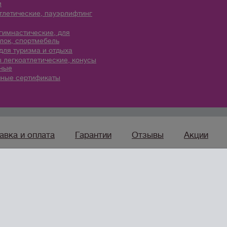
и
тлетические, пауэрлифтинг
гимнастические, для
лок, спортмебель
для туризма и отдыха
 легкоатлетические, конусы
ные
ные сертификаты
авка и оплата
Гарантии
Отзывы
Акции
sport96.ru
— ко
Интернет-магазин товаров
для спорта, туризма и отдыха