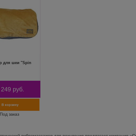
р для шеи "Spin
 249
руб.
ктрический вибромассажер для похудения предлагает компания «Сп