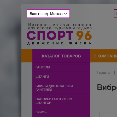
Ваш город:
Москва
Интернет-магазин товаров
для спорта, туризма и отдыха
КАТАЛОГ ТОВАРОВ
О КОМПАН
ГАНТЕЛИ
Главная
|
ШТАНГИ
Вибр
БЛИНЫ ДЛЯ ШТАНГИ И
ГАНТЕЛЕЙ
НАБОРЫ: ГАНТЕЛИ СО
ШТАНГОЙ
ГРИФЫ