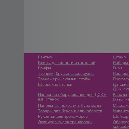
Гантели
Штанги
Блины для штанги и гантелей
Наборы:
Грифы
Гири
Турники, брусья, аксессуары
Неопрен
Тренажеры, скамьи, стойки
Профес
Шведские стенки
Детские
ДСК, ск
Навесное оборудование для ДСК и
Канаты
шв. стенок
Маты, с
Напольные покрытия, будо маты
Массажн
Товары для бокса и единоборств
Инвента
Рукоятки для тренажёров
Шейкеры
Экипировка для тренировок
Оборудо
кроссфи