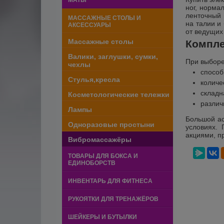
МАТЫ
ног, норма
ленточный 
МАССАЖНЫЕ СТОЛЫ И
на талии и
АКСЕССУАРЫ
от ведущих
Массажные столы
Компле
Валики, заглушки, сумки,
При выборе
чехлы
способ
Стулья,кресла
количе
складн
Косметологические тележки
различ
Лампы
Большой ас
Одноразовые простыни
условиях.
акциями, п
Вибромассажёры
ТОВАРЫ ДЛЯ БОКСА И
ЕДИНОБОРСТВ
ИНВЕНТАРЬ ДЛЯ ФИТНЕСА
РУКОЯТКИ ДЛЯ ТРЕНАЖЁРОВ
ШЕЙКЕРЫ И БУТЫЛКИ