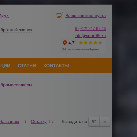
Ваша корзина пуста
Вход
8 (912) 247-
9
7-46
обратный звонок
info@sport96.ru
КЦИИ
СТАТЬИ
КОНТАКТЫ
бромассажёры
Названию
Остатку
Выводить по
↑
↓
↑
↓
52