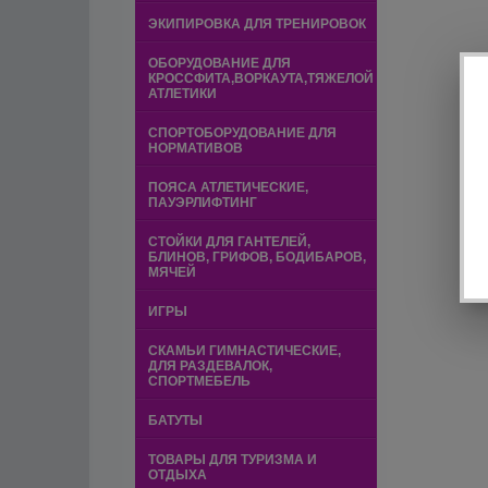
ЭКИПИРОВКА ДЛЯ ТРЕНИРОВОК
ОБОРУДОВАНИЕ ДЛЯ
КРОССФИТА,ВОРКАУТА,ТЯЖЕЛОЙ
АТЛЕТИКИ
СПОРТОБОРУДОВАНИЕ ДЛЯ
НОРМАТИВОВ
ПОЯСА АТЛЕТИЧЕСКИЕ,
ПАУЭРЛИФТИНГ
СТОЙКИ ДЛЯ ГАНТЕЛЕЙ,
БЛИНОВ, ГРИФОВ, БОДИБАРОВ,
МЯЧЕЙ
ИГРЫ
СКАМЬИ ГИМНАСТИЧЕСКИЕ,
ДЛЯ РАЗДЕВАЛОК,
СПОРТМЕБЕЛЬ
БАТУТЫ
ТОВАРЫ ДЛЯ ТУРИЗМА И
ОТДЫХА