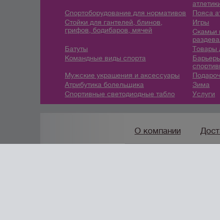
атлетик
Спортоборудование для нормативов
Пояса а
Стойки для гантелей, блинов,
Игры
грифов, бодибаров, мячей
Скамьи 
раздева
Батуты
Товары 
Командные виды спорта
Барьеры
спортив
Мужские украшения и аксессуары
Подароч
Атрибутика болельщика
Зима
Спортивные светодиодные табло
Услуги
О компании
Дост
8(912) 247-97-46
/
info@
создание сайтов
URALSOFT