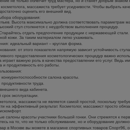
ение не только облегчит труд мастера, но и станет добрым знаком
косметолога, массажиста требует усидчивости. Чтобы выбрать кач
едостаточно оценить его внешний вид.
ыбора оборудования:
ульев. Высота максимально должна соответствовать параметрам мас
высокий стул столкнется с неудобством выполнения процедур.
Старайтесь отдать предпочтение продукции с нержавеющей стали. 
ной кожи. За таким материалом легко ухаживать.
ния: идеальный вариант – круглая форма.
нования: от этого показателя напрямую зависит устойчивость стула
ивного предоставления косметологических процедур важно исполь
а играет важную роль в качества предоставлении его услуг. Ведь 
а и продуктивность его работы.
льзования:
конкурентоспособности салона красоты.
продуктивности труда.
внешнего вида кабинета.
 срок эксплуатации.
метолога, массажиста не является самой простой, поскольку требуе
ти на эффективный результат. Косметолог, массажист просто обяза
дискомфорт.
е салоны красоты участники большой гонки. Они стремятся к перве
тесь на то, что не только обслуживание, но и оборудование должно
овар в Москве вы можете в магазине спортивных товаров Спорт96, 