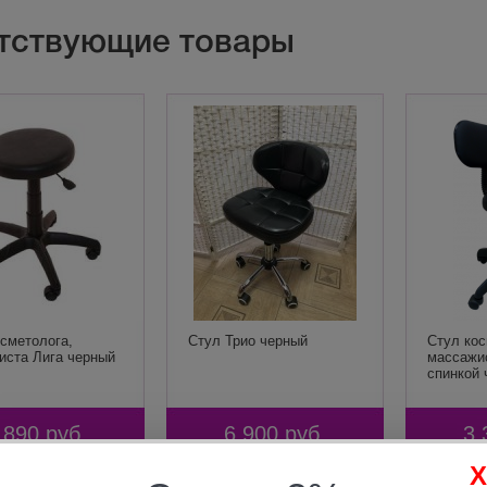
тствующие товары
сметолога,
Стул Трио черный
Стул кос
иста Лига черный
массажис
спинкой 
 890
руб.
6 900
руб.
3 