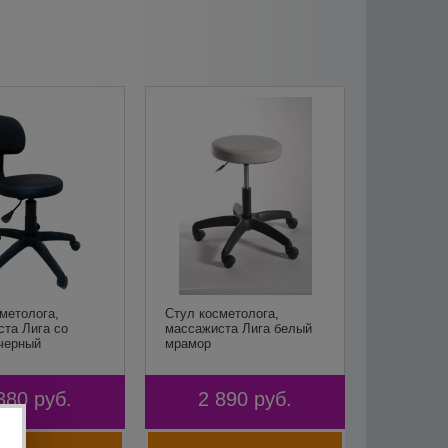
метолога,
Стул косметолога,
та Лига со
массажиста Лига белый
черный
мрамор
380
руб.
2 890
руб.