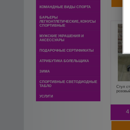
КОМАНДНЫЕ ВИДЫ СПОРТА
БАРЬЕРЫ
ЛЕГКОАТЛЕТИЧЕСКИЕ, КОНУСЫ
СПОРТИВНЫЕ
МУЖСКИЕ УКРАШЕНИЯ И
АКСЕССУАРЫ
ПОДАРОЧНЫЕ СЕРТИФИКАТЫ
АТРИБУТИКА БОЛЕЛЬЩИКА
ЗИМА
СПОРТИВНЫЕ СВЕТОДИОДНЫЕ
ТАБЛО
Стул с
розовы
УСЛУГИ
4