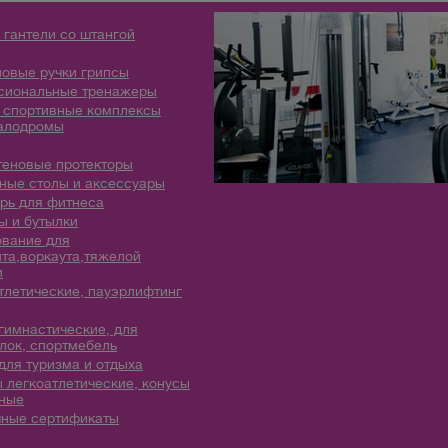
 гантели со штангой
овые ручки грипсы
сиональные тренажеры
 спортивные комплексы
алодромы
теновые протекторы
ые столы и аксессуары
рь для фитнеса
 и бутылки
вание для
та,воркаута,тяжелой
и
тлетические, пауэрлифтинг
гимнастические, для
лок, спортмебель
для туризма и отдыха
 легкоатлетические, конусы
ные
ные сертификаты