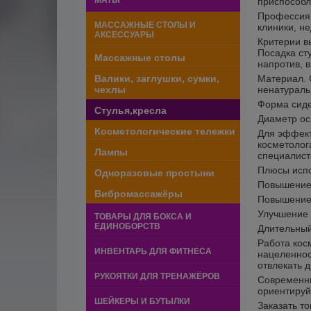
МАТЫ
приспособл
Профессия 
МАССАЖНЫЕ СТОЛЫ И
клиники, н
АКСЕССУАРЫ
Критерии в
Посадка ст
Массажные столы
напротив, 
Валики, заглушки, сумки,
Материал. 
чехлы
ненатураль
Форма сиде
Стулья,кресла
Диаметр ос
Косметологические тележки
Для эффект
косметолог
Лампы
специалист
Плюсы испо
Одноразовые простыни
Повышение 
Вибромассажёры
Повышение 
Улучшение 
ТОВАРЫ ДЛЯ БОКСА И
ЕДИНОБОРСТВ
Длительный
Работа кос
ИНВЕНТАРЬ ДЛЯ ФИТНЕСА
нацеленнос
отвлекать 
РУКОЯТКИ ДЛЯ ТРЕНАЖЁРОВ
Современны
ориентируй
ШЕЙКЕРЫ И БУТЫЛКИ
Заказать т