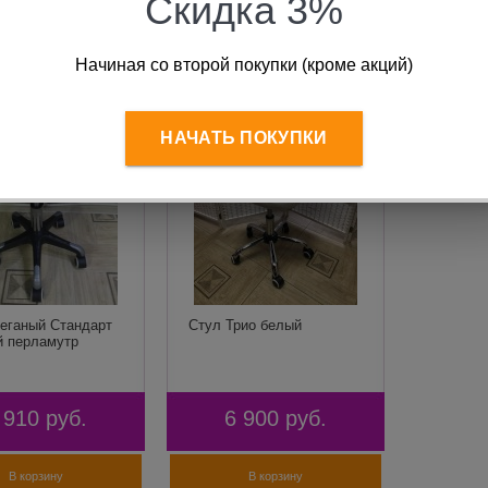
Скидка 3%
В корзину
В корзину
Начиная со второй покупки (кроме акций)
НАЧАТЬ ПОКУПКИ
теганый Стандарт
Стул Трио белый
й перламутр
 910
руб.
6 900
руб.
В корзину
В корзину