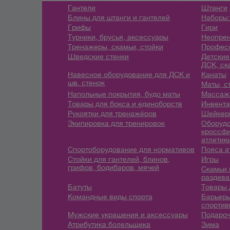
Гантели
Штанги
Блины для штанги и гантелей
Наборы:
Грифы
Гири
Турники, брусья, аксессуары
Неопрен
Тренажеры, скамьи, стойки
Профес
Шведские стенки
Детские
ДСК, ск
Навесное оборудование для ДСК и
Канаты
шв. стенок
Маты, с
Напольные покрытия, будо маты
Массажн
Товары для бокса и единоборств
Инвента
Рукоятки для тренажёров
Шейкеры
Экипировка для тренировок
Оборудо
кроссфи
атлетик
Спортоборудование для нормативов
Пояса а
Стойки для гантелей, блинов,
Игры
грифов, бодибаров, мячей
Скамьи 
раздева
Батуты
Товары 
Командные виды спорта
Барьеры
спортив
Мужские украшения и аксессуары
Подароч
Атрибутика болельщика
Зима