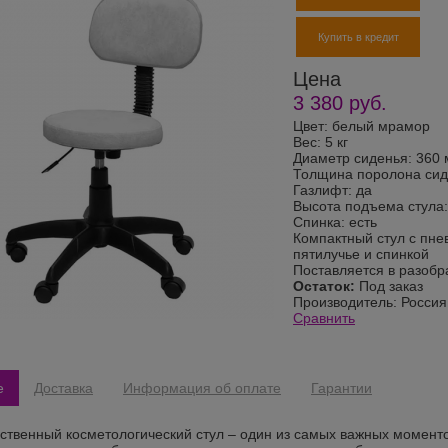
Купить в кредит
Цена
3 380
руб.
Цвет: белый мрамор
Вес: 5 кг
Диаметр сиденья: 360
Толщина поролона сид
Газлифт: да
Высота подъема стула:
Спинка: есть
Компактный стул с пне
пятилучье и спинкой
Поставляется в разоб
Остаток:
Под заказ
Производитель:
Россия
Сравнить
е
Доставка
Информация об оплате
Гарантии
ственный косметологический стул – один из самых важных моменто