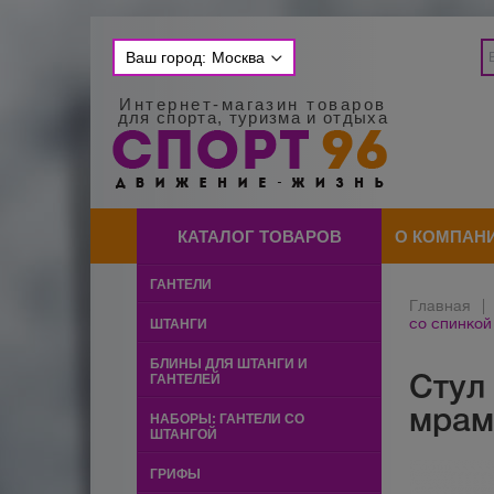
Ваш город:
Москва
Интернет-магазин товаров
для спорта, туризма и отдыха
КАТАЛОГ ТОВАРОВ
О КОМПАН
ГАНТЕЛИ
Главная
|
со спинкой
ШТАНГИ
БЛИНЫ ДЛЯ ШТАНГИ И
Стул
ГАНТЕЛЕЙ
мрам
НАБОРЫ: ГАНТЕЛИ СО
ШТАНГОЙ
ГРИФЫ