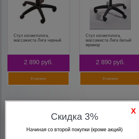
Стул косметолога,
Стул косметолога,
массажиста Лига черный
массажиста Лига белый
мрамор
2 890
руб.
2 890
руб.
В корзину
В корзину
Скидка 3%
Начиная со второй покупки (кроме акций)