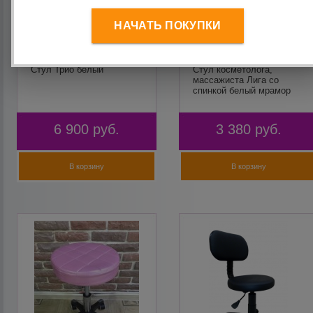
НАЧАТЬ ПОКУПКИ
Стул Трио белый
Стул косметолога,
массажиста Лига со
спинкой белый мрамор
6 900
руб.
3 380
руб.
В корзину
В корзину