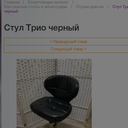
Главная
|
Спорттовары каталог
|
Массажные столы и аксессуары
|
Стулья,кресла
|
Стул Тр
черный
Стул Трио черный
< Предыдущий товар
Следующий товар >